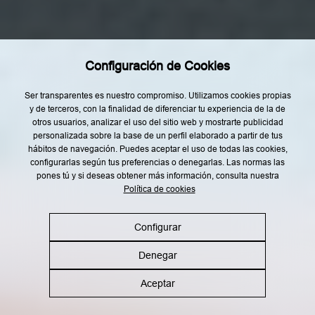
Configuración de Cookies
Ser transparentes es nuestro compromiso. Utilizamos cookies propias
Girona
DEL 8 JULIO AL 20 AGOSTO, 2026
y de terceros, con la finalidad de diferenciar tu experiencia de la de
otros usuarios, analizar el uso del sitio web y mostrarte publicidad
personalizada sobre la base de un perfil elaborado a partir de tus
Tardeos con Bohemia: música y
hábitos de navegación. Puedes aceptar el uso de todas las cookies,
cervezas con vistas al atardecer
configurarlas según tus preferencias o denegarlas. Las normas las
pones tú y si deseas obtener más información, consulta nuestra
Política de cookies
Configurar
Denegar
Aceptar
Donde comer,