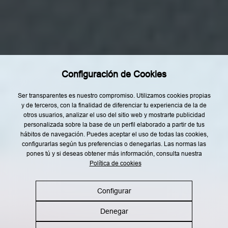
i
c
Restaurantes
a
d
Recetas
e
P
r
Tendencias
i
v
Rincón del Chef
a
Configuración de Cookies
c
Top Lists
i
d
Agenda
a
Ser transparentes es nuestro compromiso. Utilizamos cookies propias
d
y de terceros, con la finalidad de diferenciar tu experiencia de la de
y
Nuestro Equipo
otros usuarios, analizar el uso del sitio web y mostrarte publicidad
l
o
personalizada sobre la base de un perfil elaborado a partir de tus
s
hábitos de navegación. Puedes aceptar el uso de todas las cookies,
T
configurarlas según tus preferencias o denegarlas. Las normas las
é
r
pones tú y si deseas obtener más información, consulta nuestra
m
Política de cookies
Aviso legal
Política de privacidad
i
n
o
Política de cookies
Política RRSS
s
Configurar
d
e
s
Denegar
e
r
©2026 Gastronosfera.com All rights reserved