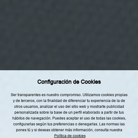
t
o
d
e
l
i
Categorías
n
t
Home
e
r
Restaurantes
e
s
Recetas
a
d
o
Tendencias
.
D
Rincón del Chef
e
Configuración de Cookies
s
Top Lists
t
i
Agenda
Ser transparentes es nuestro compromiso. Utilizamos cookies propias
n
a
y de terceros, con la finalidad de diferenciar tu experiencia de la de
Nuestro Equipo
t
otros usuarios, analizar el uso del sitio web y mostrarte publicidad
a
personalizada sobre la base de un perfil elaborado a partir de tus
r
hábitos de navegación. Puedes aceptar el uso de todas las cookies,
i
o
configurarlas según tus preferencias o denegarlas. Las normas las
s
pones tú y si deseas obtener más información, consulta nuestra
:
Política de cookies
Aviso legal
Política de privacidad
O