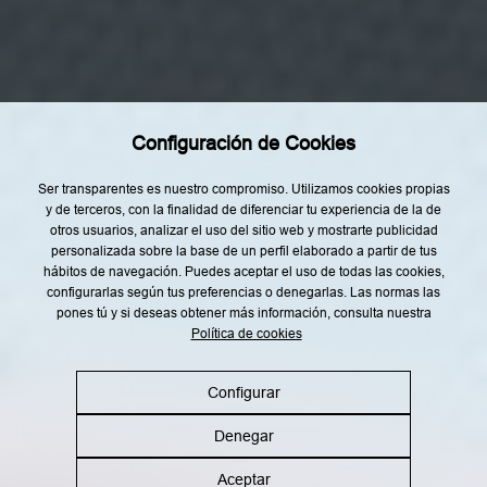
D
Restaurantes
e
r
Recetas
e
c
Tendencias
h
o
Rincón del Chef
s
:
Configuración de Cookies
Top Lists
A
c
c
Agenda
Ser transparentes es nuestro compromiso. Utilizamos cookies propias
e
y de terceros, con la finalidad de diferenciar tu experiencia de la de
d
Nuestro Equipo
e
otros usuarios, analizar el uso del sitio web y mostrarte publicidad
r
personalizada sobre la base de un perfil elaborado a partir de tus
,
hábitos de navegación. Puedes aceptar el uso de todas las cookies,
r
e
configurarlas según tus preferencias o denegarlas. Las normas las
c
pones tú y si deseas obtener más información, consulta nuestra
t
Política de cookies
i
Aviso legal
Política de privacidad
f
i
Política de cookies
Política RRSS
c
Configurar
a
r
y
Denegar
s
u
©2026 Gastronosfera.com All rights reserved
p
Aceptar