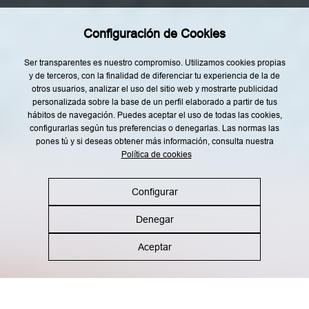
c
a
Rincón del Chef
d
Configuración de Cookies
e
Top Lists
P
r
Agenda
Ser transparentes es nuestro compromiso. Utilizamos cookies propias
i
v
y de terceros, con la finalidad de diferenciar tu experiencia de la de
Nuestro Equipo
a
otros usuarios, analizar el uso del sitio web y mostrarte publicidad
c
i
personalizada sobre la base de un perfil elaborado a partir de tus
d
hábitos de navegación. Puedes aceptar el uso de todas las cookies,
a
configurarlas según tus preferencias o denegarlas. Las normas las
d
y
pones tú y si deseas obtener más información, consulta nuestra
l
Política de cookies
Aviso legal
Política de privacidad
o
s
T
Política de cookies
Política RRSS
é
Configurar
r
m
i
Denegar
n
o
©2026 Gastronosfera.com All rights reserved
Aceptar
s
d
e
s
e
r
v