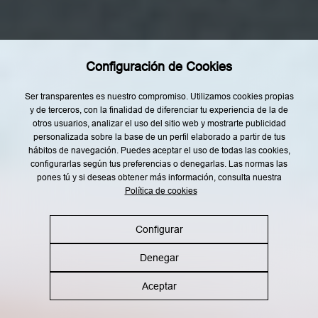
Cómo evitar
intoxicaciones
Configuración de Cookies
alimentarias en verano
Ser transparentes es nuestro compromiso. Utilizamos cookies propias
y de terceros, con la finalidad de diferenciar tu experiencia de la de
otros usuarios, analizar el uso del sitio web y mostrarte publicidad
Descubre cómo evitar intoxicaciones alimentarias
personalizada sobre la base de un perfil elaborado a partir de tus
en verano y conservar, preparar y transportar los
hábitos de navegación. Puedes aceptar el uso de todas las cookies,
alimentos de forma segura durante los meses de
configurarlas según tus preferencias o denegarlas. Las normas las
pones tú y si deseas obtener más información, consulta nuestra
calor.
Política de cookies
Configurar
Denegar
Aceptar