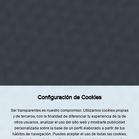
a
i
n
f
o
r
m
a
c
i
Categorías
ó
n
Home
a
d
Restaurantes
i
c
i
Recetas
o
n
Tendencias
a
l
Rincón del Chef
.
(
Configuración de Cookies
Top Lists
+
i
Agenda
n
Ser transparentes es nuestro compromiso. Utilizamos cookies propias
f
y de terceros, con la finalidad de diferenciar tu experiencia de la de
o
Nuestro Equipo
otros usuarios, analizar el uso del sitio web y mostrarte publicidad
)
I
personalizada sobre la base de un perfil elaborado a partir de tus
n
hábitos de navegación. Puedes aceptar el uso de todas las cookies,
f