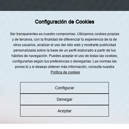
p
Tendencias
r
o
Rincón del Chef
f
i
Configuración de Cookies
l
Top Lists
i
n
Agenda
Ser transparentes es nuestro compromiso. Utilizamos cookies propias
g
y de terceros, con la finalidad de diferenciar tu experiencia de la de
p
Nuestro Equipo
a
otros usuarios, analizar el uso del sitio web y mostrarte publicidad
r
personalizada sobre la base de un perfil elaborado a partir de tus
a
hábitos de navegación. Puedes aceptar el uso de todas las cookies,
r
e
configurarlas según tus preferencias o denegarlas. Las normas las
a
pones tú y si deseas obtener más información, consulta nuestra
l
i
Política de cookies
Aviso legal
Política de privacidad
z
a
Política de cookies
Política RRSS
r
Configurar
p
u
b
Denegar
l
i
©2026 Gastronosfera.com All rights reserved
c
Aceptar
i
d
a
d
d