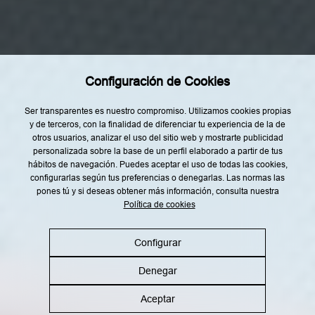
i
d
a
Recetas
d
d
Tendencias
i
r
Rincón del Chef
i
g
Configuración de Cookies
Top Lists
i
d
Agenda
a
Ser transparentes es nuestro compromiso. Utilizamos cookies propias
y
y de terceros, con la finalidad de diferenciar tu experiencia de la de
m
Nuestro Equipo
otros usuarios, analizar el uso del sitio web y mostrarte publicidad
a
r
personalizada sobre la base de un perfil elaborado a partir de tus
k
hábitos de navegación. Puedes aceptar el uso de todas las cookies,
e
t
configurarlas según tus preferencias o denegarlas. Las normas las
i
pones tú y si deseas obtener más información, consulta nuestra
n
Política de cookies
Aviso legal
Política de privacidad
g
d
i
Política de cookies
Política RRSS
r
Configurar
e
c
t
Denegar
o
.
©2026 Gastronosfera.com All rights reserved
L
Aceptar
e