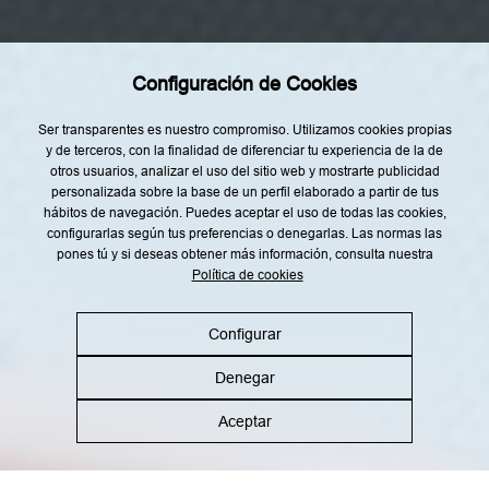
u
i
Tendencias
n
t
Rincón del Chef
e
r
Configuración de Cookies
Top Lists
é
s
,
Agenda
Ser transparentes es nuestro compromiso. Utilizamos cookies propias
u
y de terceros, con la finalidad de diferenciar tu experiencia de la de
t
Nuestro Equipo
i
otros usuarios, analizar el uso del sitio web y mostrarte publicidad
l
personalizada sobre la base de un perfil elaborado a partir de tus
i
hábitos de navegación. Puedes aceptar el uso de todas las cookies,
z
a
configurarlas según tus preferencias o denegarlas. Las normas las
n
pones tú y si deseas obtener más información, consulta nuestra
d
Política de cookies
o
Aviso legal
Política de privacidad
t
é
Política de cookies
Política RRSS
c
Configurar
n
i
c
Denegar
a
s
©2026 Gastronosfera.com All rights reserved
d
Aceptar
e
p
r
o