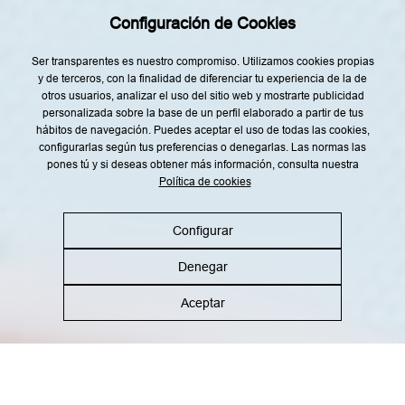
Rincón del Chef
i
n
Configuración de Cookies
Top Lists
t
e
Agenda
r
Ser transparentes es nuestro compromiso. Utilizamos cookies propias
é
y de terceros, con la finalidad de diferenciar tu experiencia de la de
s
Nuestro Equipo
otros usuarios, analizar el uso del sitio web y mostrarte publicidad
,
u
personalizada sobre la base de un perfil elaborado a partir de tus
t
hábitos de navegación. Puedes aceptar el uso de todas las cookies,
i
l
configurarlas según tus preferencias o denegarlas. Las normas las
i
pones tú y si deseas obtener más información, consulta nuestra
z
Política de cookies
Aviso legal
Política de privacidad
a
n
d
Política de cookies
Política RRSS
o
Configurar
t
é
c
Denegar
n
i
©2026 Gastronosfera.com All rights reserved
c
Aceptar
a
s
d
e
p
r
o
f