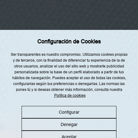
s
,
Restaurantes
s
e
Recetas
r
v
Tendencias
i
c
Rincón del Chef
i
o
Configuración de Cookies
Top Lists
s
y
a
Agenda
Ser transparentes es nuestro compromiso. Utilizamos cookies propias
c
y de terceros, con la finalidad de diferenciar tu experiencia de la de
t
Nuestro Equipo
i
otros usuarios, analizar el uso del sitio web y mostrarte publicidad
v
personalizada sobre la base de un perfil elaborado a partir de tus
i
hábitos de navegación. Puedes aceptar el uso de todas las cookies,
d
a
configurarlas según tus preferencias o denegarlas. Las normas las
d
pones tú y si deseas obtener más información, consulta nuestra
e
Política de cookies
s
Aviso legal
Política de privacidad
e
n
Política de cookies
Política RRSS
e
Configurar
l
á
m
Denegar
b
i
©2026 Gastronosfera.com All rights reserved
t
Aceptar