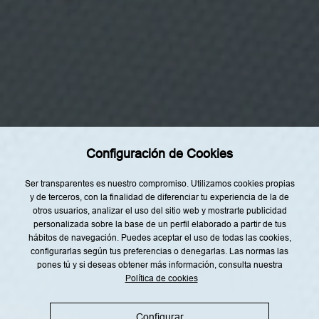
m
b
Categorías
i
t
o
Home
d
e
Restaurantes
l
s
Recetas
e
c
Tendencias
t
o
Rincón del Chef
r
d
Configuración de Cookies
e
Top Lists
l
a
Agenda
Ser transparentes es nuestro compromiso. Utilizamos cookies propias
a
l
y de terceros, con la finalidad de diferenciar tu experiencia de la de
Nuestro Equipo
i
otros usuarios, analizar el uso del sitio web y mostrarte publicidad
m
personalizada sobre la base de un perfil elaborado a partir de tus
e
n
hábitos de navegación. Puedes aceptar el uso de todas las cookies,
t
configurarlas según tus preferencias o denegarlas. Las normas las
a
pones tú y si deseas obtener más información, consulta nuestra
c
i
Política de cookies
Aviso legal
Política de privacidad
ó
n
Política de cookies
Política RRSS
y
b
Configurar