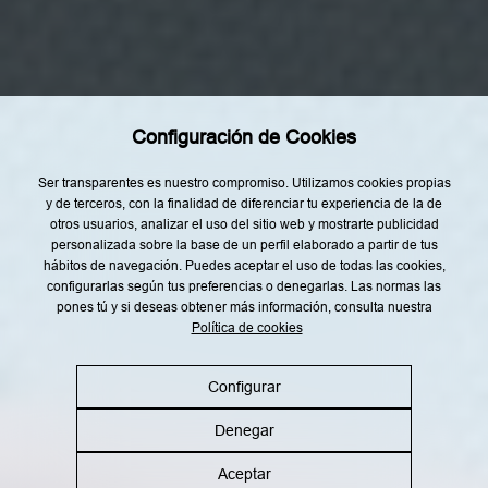
Restaurantes
.
L
Recetas
e
g
Tendencias
i
t
i
Rincón del Chef
m
Configuración de Cookies
a
Top Lists
c
i
Agenda
Ser transparentes es nuestro compromiso. Utilizamos cookies propias
ó
y de terceros, con la finalidad de diferenciar tu experiencia de la de
n
Nuestro Equipo
otros usuarios, analizar el uso del sitio web y mostrarte publicidad
:
C
personalizada sobre la base de un perfil elaborado a partir de tus
o
hábitos de navegación. Puedes aceptar el uso de todas las cookies,
n
configurarlas según tus preferencias o denegarlas. Las normas las
s
e
pones tú y si deseas obtener más información, consulta nuestra
n
Política de cookies
Aviso legal
Política de privacidad
t
i
m
Política de cookies
Política RRSS
i
Configurar
e
n
t
Denegar
o
d
©2026 Gastronosfera.com All rights reserved
e
Aceptar
l