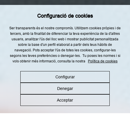
i
r
i
g
Configuració de cookies
i
d
a
Ser transparents és el nostre compromís. Utilitzem cookies pròpies i de
i
m
tercers, amb la finalitat de diferenciar la teva experiència de la d'altres
à
Categories
usuaris, analitzar l'ús del lloc web i mostrar publicitat personalitzada
r
sobre la base d'un perfil elaborat a partir dels teus hàbits de
q
Inici
u
navegació. Pots acceptar l'ús de totes les cookies, configurar-les
e
segons les teves preferències o denegar-les. Tu poses les normes i si
Restaurants
t
vols obtenir més informació, consulta la nostra
Política de cookies
i
n
Receptes
g
d
Tendències
Configurar
i
r
Racó del Xef
e
Denegar
c
Top Lists
t
e
Acceptar
Agenda
.
L
e
El Nostre Equip
g
i
t
i