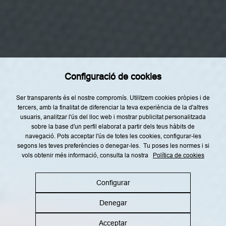
e
Restaurants
r
c
Receptes
a
r
c
Tendències
o
n
Racó del Xef
t
i
Top Lists
n
Configuració de cookies
g
Agenda
u
t
Ser transparents és el nostre compromís. Utilitzem cookies pròpies i de
El Nostre Equip
s
tercers, amb la finalitat de diferenciar la teva experiència de la d'altres
q
u
usuaris, analitzar l'ús del lloc web i mostrar publicitat personalitzada
e
sobre la base d'un perfil elaborat a partir dels teus hàbits de
s
navegació. Pots acceptar l'ús de totes les cookies, configurar-les
i
g
segons les teves preferències o denegar-les. Tu poses les normes i si
u
vols obtenir més informació, consulta la nostra
Política de cookies
Avís Legal
Política de privacitat
i
n
d
Política de cookies
Política XXSS
e
Configurar
l
s
e
Denegar
u
i
©2026 Gastronosfera.com All rights reserved
n
Acceptar