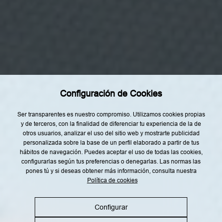
Categorías
e
p
r
Home
o
f
Restaurantes
i
l
Recetas
i
n
Tendencias
g
p
Rincón del Chef
a
r
Configuración de Cookies
a
Top Lists
r
e
Agenda
Ser transparentes es nuestro compromiso. Utilizamos cookies propias
a
l
y de terceros, con la finalidad de diferenciar tu experiencia de la de
Nuestro Equipo
i
otros usuarios, analizar el uso del sitio web y mostrarte publicidad
z
personalizada sobre la base de un perfil elaborado a partir de tus
a
r
hábitos de navegación. Puedes aceptar el uso de todas las cookies,
p
configurarlas según tus preferencias o denegarlas. Las normas las
u
pones tú y si deseas obtener más información, consulta nuestra
b
l
Política de cookies
Aviso legal
Política de privacidad
i
c
Política de cookies
Política RRSS
i
Configurar
d
a
d