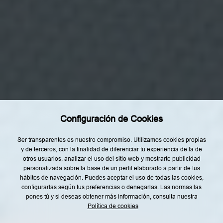
o
s
d
e
Categorías
r
e
Home
c
h
Restaurantes
o
s
,
Recetas
c
o
Tendencias
m
o
Rincón del Chef
s
e
Configuración de Cookies
Top Lists
e
x
p
Agenda
Ser transparentes es nuestro compromiso. Utilizamos cookies propias
l
y de terceros, con la finalidad de diferenciar tu experiencia de la de
i
Nuestro Equipo
c
otros usuarios, analizar el uso del sitio web y mostrarte publicidad
a
personalizada sobre la base de un perfil elaborado a partir de tus
e
hábitos de navegación. Puedes aceptar el uso de todas las cookies,
n
l
configurarlas según tus preferencias o denegarlas. Las normas las
a
pones tú y si deseas obtener más información, consulta nuestra
i
Política de cookies
n
Aviso legal
Política de privacidad
f
o