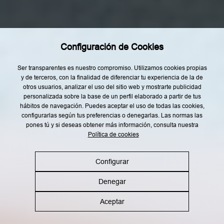
Configuración de Cookies
Ser transparentes es nuestro compromiso. Utilizamos cookies propias
y de terceros, con la finalidad de diferenciar tu experiencia de la de
otros usuarios, analizar el uso del sitio web y mostrarte publicidad
personalizada sobre la base de un perfil elaborado a partir de tus
hábitos de navegación. Puedes aceptar el uso de todas las cookies,
configurarlas según tus preferencias o denegarlas. Las normas las
pones tú y si deseas obtener más información, consulta nuestra
Política de cookies
Configurar
Denegar
30 JULIO, 2026
Aceptar
Halloumi: qué es, cómo