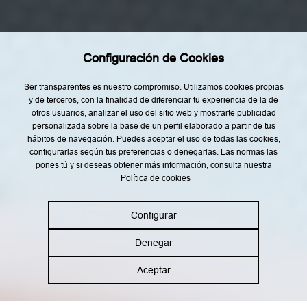
Recetas
s
u
Tendencias
p
r
Rincón del Chef
i
m
Configuración de Cookies
i
Top Lists
r
l
Agenda
Ser transparentes es nuestro compromiso. Utilizamos cookies propias
o
y de terceros, con la finalidad de diferenciar tu experiencia de la de
s
Nuestro Equipo
d
otros usuarios, analizar el uso del sitio web y mostrarte publicidad
a
personalizada sobre la base de un perfil elaborado a partir de tus
t
hábitos de navegación. Puedes aceptar el uso de todas las cookies,
o
s
configurarlas según tus preferencias o denegarlas. Las normas las
,
pones tú y si deseas obtener más información, consulta nuestra
a
s
Política de cookies
Aviso legal
Política de privacidad
í
c
Política de cookies
Política RRSS
o
Configurar
m
o
o
Denegar
t
r
©2026 Gastronosfera.com All rights reserved
o
Aceptar
s
d
e
r