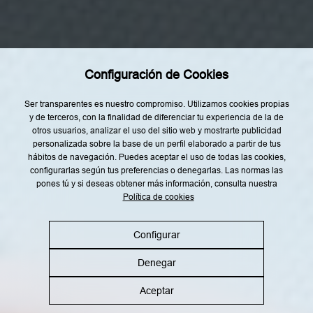
u
i
Recetas
n
t
Tendencias
e
r
Rincón del Chef
é
s
Configuración de Cookies
Top Lists
,
u
t
Agenda
Ser transparentes es nuestro compromiso. Utilizamos cookies propias
i
y de terceros, con la finalidad de diferenciar tu experiencia de la de
l
Nuestro Equipo
i
otros usuarios, analizar el uso del sitio web y mostrarte publicidad
z
personalizada sobre la base de un perfil elaborado a partir de tus
a
hábitos de navegación. Puedes aceptar el uso de todas las cookies,
n
d
configurarlas según tus preferencias o denegarlas. Las normas las
o
pones tú y si deseas obtener más información, consulta nuestra
t
Política de cookies
é
Aviso legal
Política de privacidad
c
n
Política de cookies
Política RRSS
i
Configurar
c
a
s
Denegar
d
e
©2026 Gastronosfera.com All rights reserved
p
Aceptar
r
o