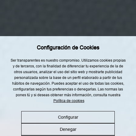
Home
o
d
Restaurantes
e
l
i
Recetas
n
t
Tendencias
e
r
Rincón del Chef
e
Configuración de Cookies
s
Top Lists
a
d
Agenda
o
Ser transparentes es nuestro compromiso. Utilizamos cookies propias
.
y de terceros, con la finalidad de diferenciar tu experiencia de la de
D
Nuestro Equipo
otros usuarios, analizar el uso del sitio web y mostrarte publicidad
e
s
personalizada sobre la base de un perfil elaborado a partir de tus
t
hábitos de navegación. Puedes aceptar el uso de todas las cookies,
i
configurarlas según tus preferencias o denegarlas. Las normas las
n
pones tú y si deseas obtener más información, consulta nuestra
a
t
Política de cookies
Aviso legal
Política de privacidad
a
r
Política de cookies
Política RRSS
i
Configurar
o
s
:
Denegar
O
t