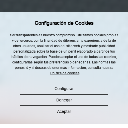
s
u
Tendencias
p
r
Rincón del Chef
i
m
Configuración de Cookies
Top Lists
i
r
Agenda
l
Ser transparentes es nuestro compromiso. Utilizamos cookies propias
o
y de terceros, con la finalidad de diferenciar tu experiencia de la de
s
Nuestro Equipo
otros usuarios, analizar el uso del sitio web y mostrarte publicidad
d
a
personalizada sobre la base de un perfil elaborado a partir de tus
t
hábitos de navegación. Puedes aceptar el uso de todas las cookies,
o
s
configurarlas según tus preferencias o denegarlas. Las normas las
,
pones tú y si deseas obtener más información, consulta nuestra
a
Política de cookies
Aviso legal
Política de privacidad
s
í
c
Política de cookies
Política RRSS
o
Configurar
m
o
o
Denegar
t
r
©2026 Gastronosfera.com All rights reserved
o
Aceptar
s
d
e
r