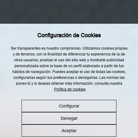
i
r
Recetas
l
a
Tendencias
n
e
Rincón del Chef
w
s
Configuración de Cookies
Top Lists
l
e
t
Agenda
Ser transparentes es nuestro compromiso. Utilizamos cookies propias
t
y de terceros, con la finalidad de diferenciar tu experiencia de la de
e
Nuestro Equipo
r
otros usuarios, analizar el uso del sitio web y mostrarte publicidad
d
personalizada sobre la base de un perfil elaborado a partir de tus
e
hábitos de navegación. Puedes aceptar el uso de todas las cookies,
G
a
configurarlas según tus preferencias o denegarlas. Las normas las
s
pones tú y si deseas obtener más información, consulta nuestra
t
Política de cookies
r
Aviso legal
Política de privacidad
o
n
Política de cookies
Política RRSS
o
Configurar
s
f
e
Denegar
r
a
©2026 Gastronosfera.com All rights reserved
.
Aceptar