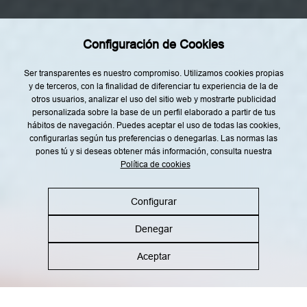
o
Tendencias
d
e
Rincón del Chef
l
i
Configuración de Cookies
Top Lists
n
t
e
Agenda
Ser transparentes es nuestro compromiso. Utilizamos cookies propias
r
y de terceros, con la finalidad de diferenciar tu experiencia de la de
e
Nuestro Equipo
s
otros usuarios, analizar el uso del sitio web y mostrarte publicidad
a
personalizada sobre la base de un perfil elaborado a partir de tus
d
hábitos de navegación. Puedes aceptar el uso de todas las cookies,
o
.
configurarlas según tus preferencias o denegarlas. Las normas las
D
pones tú y si deseas obtener más información, consulta nuestra
e
Política de cookies
s
Aviso legal
Política de privacidad
t
i
Política de cookies
Política RRSS
n
Configurar
a
t
a
Denegar
r
©2026 Gastronosfera.com All rights reserved
i
Aceptar
o
s
:
O
t