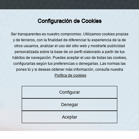
b
Tendencias
i
t
Rincón del Chef
o
d
Configuración de Cookies
Top Lists
e
l
s
Agenda
Ser transparentes es nuestro compromiso. Utilizamos cookies propias
e
y de terceros, con la finalidad de diferenciar tu experiencia de la de
c
Nuestro Equipo
t
otros usuarios, analizar el uso del sitio web y mostrarte publicidad
o
personalizada sobre la base de un perfil elaborado a partir de tus
r
hábitos de navegación. Puedes aceptar el uso de todas las cookies,
d
e
configurarlas según tus preferencias o denegarlas. Las normas las
l
pones tú y si deseas obtener más información, consulta nuestra
a
Política de cookies
a
Aviso legal
Política de privacidad
l
i
Política de cookies
Política RRSS
m
Configurar
e
n
t
Denegar
a
c
©2026 Gastronosfera.com All rights reserved
i
Aceptar
ó
n
y
b
e