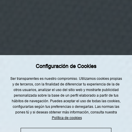
a
r
a
Categorías
b
u
s
Home
c
a
Restaurantes
r
c
Recetas
o
n
Tendencias
t
e
Rincón del Chef
n
i
Configuración de Cookies
d
Top Lists
o
s
Agenda
Ser transparentes es nuestro compromiso. Utilizamos cookies propias
q
y de terceros, con la finalidad de diferenciar tu experiencia de la de
u
Nuestro Equipo
e
otros usuarios, analizar el uso del sitio web y mostrarte publicidad
s
personalizada sobre la base de un perfil elaborado a partir de tus
e
a
hábitos de navegación. Puedes aceptar el uso de todas las cookies,
n
configurarlas según tus preferencias o denegarlas. Las normas las
d
pones tú y si deseas obtener más información, consulta nuestra
e
s
Política de cookies
Aviso legal
Política de privacidad
u
i
Política de cookies
Política RRSS
n