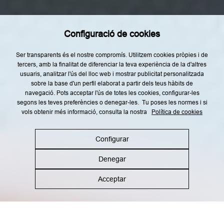
m
s
Racó del Xef
’
e
Top Lists
x
Configuració de cookies
p
Agenda
l
i
Ser transparents és el nostre compromís. Utilitzem cookies pròpies i de
El Nostre Equip
c
tercers, amb la finalitat de diferenciar la teva experiència de la d'altres
a
e
usuaris, analitzar l'ús del lloc web i mostrar publicitat personalitzada
n
sobre la base d'un perfil elaborat a partir dels teus hàbits de
l
navegació. Pots acceptar l'ús de totes les cookies, configurar-les
a
i
segons les teves preferències o denegar-les. Tu poses les normes i si
n
vols obtenir més informació, consulta la nostra
Política de cookies
Avís Legal
Política de privacitat
f
o
r
Política de cookies
Política XXSS
m
Configurar
a
c
i
Denegar
ó
a
©2026 Gastronosfera.com All rights reserved
Acceptar
d
d
i
c
i
o
n