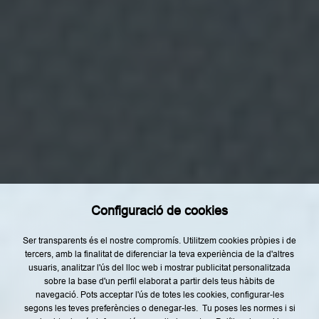
t
t
e
r
d
e
G
Categories
a
s
Inici
t
r
Restaurants
o
n
o
Receptes
s
f
Tendències
e
r
Racó del Xef
a
.
Top Lists
Configuració de cookies
Agenda
A
Ser transparents és el nostre compromís. Utilitzem cookies pròpies i de
q
El Nostre Equip
u
tercers, amb la finalitat de diferenciar la teva experiència de la d'altres
e
usuaris, analitzar l'ús del lloc web i mostrar publicitat personalitzada
s
sobre la base d'un perfil elaborat a partir dels teus hàbits de
t
l
navegació. Pots acceptar l'ús de totes les cookies, configurar-les
l
segons les teves preferències o denegar-les. Tu poses les normes i si
o