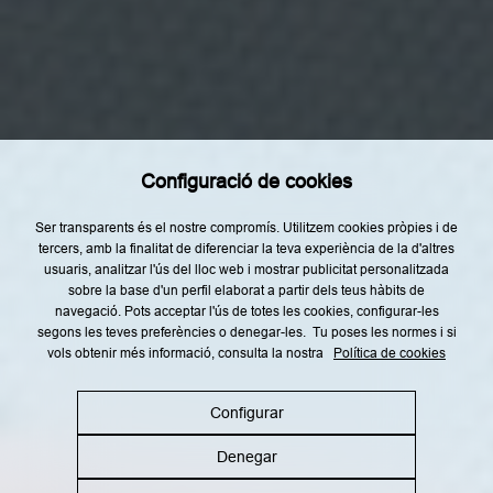
d
i
r
Restaurants
i
g
Receptes
i
d
Tendències
a
i
Racó del Xef
m
à
Top Lists
r
Configuració de cookies
q
u
Agenda
e
Ser transparents és el nostre compromís. Utilitzem cookies pròpies i de
t
El Nostre Equip
i
tercers, amb la finalitat de diferenciar la teva experiència de la d'altres
n
usuaris, analitzar l'ús del lloc web i mostrar publicitat personalitzada
g
sobre la base d'un perfil elaborat a partir dels teus hàbits de
d
i
navegació. Pots acceptar l'ús de totes les cookies, configurar-les
r
segons les teves preferències o denegar-les. Tu poses les normes i si
e
vols obtenir més informació, consulta la nostra
Política de cookies
c
Avís Legal
Política de privacitat
t
e
Política de cookies
Política XXSS
.
Configurar
L
e
g
Denegar
i
t
©2026 Gastronosfera.com All rights reserved