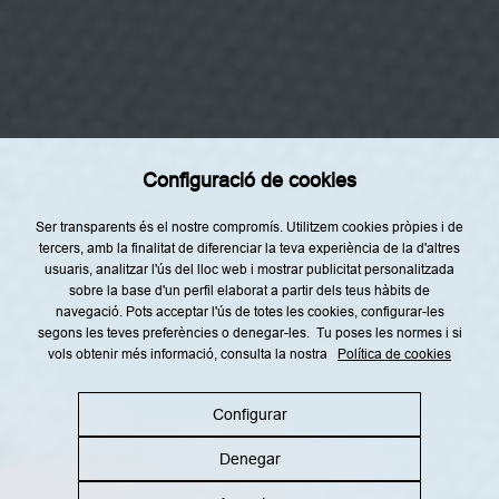
i
b
Restaurants
e
g
Receptes
u
d
Tendències
e
s
Racó del Xef
.
A
Top Lists
n
Configuració de cookies
à
l
Agenda
i
Ser transparents és el nostre compromís. Utilitzem cookies pròpies i de
s
El Nostre Equip
i
tercers, amb la finalitat de diferenciar la teva experiència de la d'altres
d
usuaris, analitzar l'ús del lloc web i mostrar publicitat personalitzada
e
sobre la base d'un perfil elaborat a partir dels teus hàbits de
p
e
navegació. Pots acceptar l'ús de totes les cookies, configurar-les
r
segons les teves preferències o denegar-les. Tu poses les normes i si
f
vols obtenir més informació, consulta la nostra
i
Política de cookies
Avís Legal
Política de privacitat
l
p
Política de cookies
Política XXSS
e
Configurar
r
c
e
Denegar
r
c
©2026 Gastronosfera.com All rights reserved
a