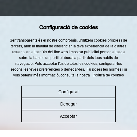
u
Tendències
i
n
Racó del Xef
t
e
Top Lists
r
Configuració de cookies
è
s
Agenda
,
Ser transparents és el nostre compromís. Utilitzem cookies pròpies i de
u
El Nostre Equip
t
tercers, amb la finalitat de diferenciar la teva experiència de la d'altres
i
usuaris, analitzar l'ús del lloc web i mostrar publicitat personalitzada
l
sobre la base d'un perfil elaborat a partir dels teus hàbits de
i
t
navegació. Pots acceptar l'ús de totes les cookies, configurar-les
z
segons les teves preferències o denegar-les. Tu poses les normes i si
a
vols obtenir més informació, consulta la nostra
Política de cookies
n
Avís Legal
Política de privacitat
t
t
Política de cookies
Política XXSS
è
Configurar
c
n
i
Denegar
q
u
©2026 Gastronosfera.com All rights reserved
e
Acceptar
s
d
e
p
r