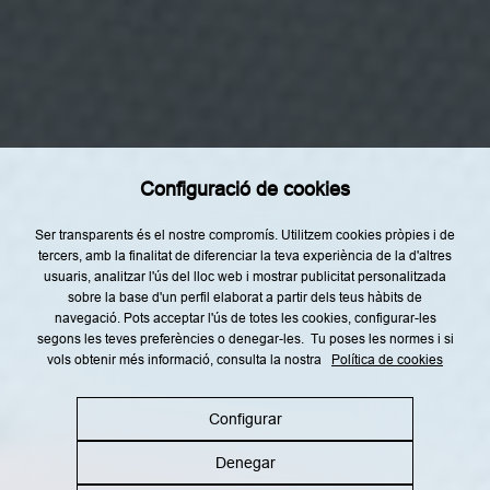
s
Inici
d
e
Restaurants
p
r
Receptes
o
f
Tendències
i
l
Racó del Xef
i
n
g
Top Lists
Configuració de cookies
p
e
Agenda
r
f
Ser transparents és el nostre compromís. Utilitzem cookies pròpies i de
El Nostre Equip
e
tercers, amb la finalitat de diferenciar la teva experiència de la d'altres
r
usuaris, analitzar l'ús del lloc web i mostrar publicitat personalitzada
p
u
sobre la base d'un perfil elaborat a partir dels teus hàbits de
b
navegació. Pots acceptar l'ús de totes les cookies, configurar-les
l
segons les teves preferències o denegar-les. Tu poses les normes i si
i
c
vols obtenir més informació, consulta la nostra
Política de cookies
Avís Legal
Política de privacitat
i
t
Política de cookies
Política XXSS
a
Configurar
t
d
i
Denegar
r
i