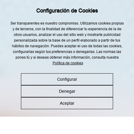
e
Rincón del Chef
r
Configuración de Cookies
e
Top Lists
c
h
Agenda
Ser transparentes es nuestro compromiso. Utilizamos cookies propias
o
y de terceros, con la finalidad de diferenciar tu experiencia de la de
s
Nuestro Equipo
:
otros usuarios, analizar el uso del sitio web y mostrarte publicidad
A
personalizada sobre la base de un perfil elaborado a partir de tus
c
hábitos de navegación. Puedes aceptar el uso de todas las cookies,
c
e
configurarlas según tus preferencias o denegarlas. Las normas las
d
pones tú y si deseas obtener más información, consulta nuestra
e
Política de cookies
Aviso legal
Política de privacidad
r
,
r
Política de cookies
Política RRSS
e
Configurar
c
t
i
Denegar
f
i
©2026 Gastronosfera.com All rights reserved
c
Aceptar
a
r
y
s
u
p
r