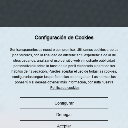
u
Restaurantes
i
n
Recetas
t
e
r
Tendencias
é
s
Rincón del Chef
,
Configuración de Cookies
u
Top Lists
t
i
Agenda
Ser transparentes es nuestro compromiso. Utilizamos cookies propias
l
i
y de terceros, con la finalidad de diferenciar tu experiencia de la de
Nuestro Equipo
z
otros usuarios, analizar el uso del sitio web y mostrarte publicidad
a
personalizada sobre la base de un perfil elaborado a partir de tus
n
d
hábitos de navegación. Puedes aceptar el uso de todas las cookies,
o
configurarlas según tus preferencias o denegarlas. Las normas las
t
é
pones tú y si deseas obtener más información, consulta nuestra
c
Política de cookies
Aviso legal
Política de privacidad
n
i
c
Política de cookies
Política RRSS
a
Configurar
s
d
e
Denegar
p
r
©2026 Gastronosfera.com All rights reserved
Aceptar
o