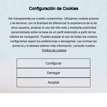
s
Rincón del Chef
u
p
Configuración de Cookies
Top Lists
r
i
m
Agenda
Ser transparentes es nuestro compromiso. Utilizamos cookies propias
i
y de terceros, con la finalidad de diferenciar tu experiencia de la de
r
Nuestro Equipo
l
otros usuarios, analizar el uso del sitio web y mostrarte publicidad
o
personalizada sobre la base de un perfil elaborado a partir de tus
s
hábitos de navegación. Puedes aceptar el uso de todas las cookies,
d
a
configurarlas según tus preferencias o denegarlas. Las normas las
t
pones tú y si deseas obtener más información, consulta nuestra
o
Política de cookies
s
Aviso legal
Política de privacidad
,
a
Política de cookies
Política RRSS
s
Configurar
í
c
o
Denegar
m
o
©2026 Gastronosfera.com All rights reserved
o
Aceptar
t
r
o
s
d
e
r