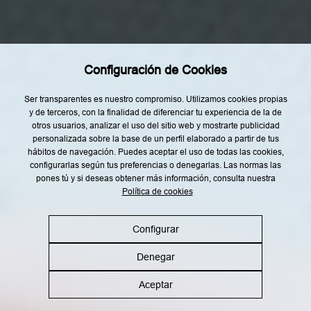
s
Recetas
d
e
Tendencias
r
e
Rincón del Chef
c
h
Configuración de Cookies
o
Top Lists
s
,
Agenda
Ser transparentes es nuestro compromiso. Utilizamos cookies propias
c
o
y de terceros, con la finalidad de diferenciar tu experiencia de la de
Nuestro Equipo
m
otros usuarios, analizar el uso del sitio web y mostrarte publicidad
o
personalizada sobre la base de un perfil elaborado a partir de tus
s
e
hábitos de navegación. Puedes aceptar el uso de todas las cookies,
e
configurarlas según tus preferencias o denegarlas. Las normas las
x
pones tú y si deseas obtener más información, consulta nuestra
p
l
Política de cookies
Aviso legal
Política de privacidad
i
c
Política de cookies
Política RRSS
a
Configurar
e
n
l
Denegar
a
i
©2026 Gastronosfera.com All rights reserved
n
Aceptar
f
o
r