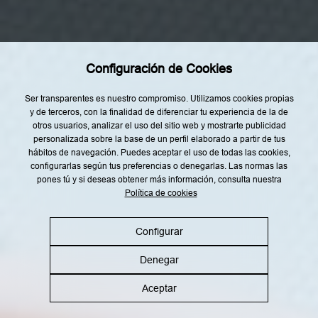
u
Recetas
i
n
Tendencias
t
e
Rincón del Chef
r
é
Configuración de Cookies
s
Top Lists
,
u
Agenda
Ser transparentes es nuestro compromiso. Utilizamos cookies propias
t
i
y de terceros, con la finalidad de diferenciar tu experiencia de la de
Nuestro Equipo
l
otros usuarios, analizar el uso del sitio web y mostrarte publicidad
i
personalizada sobre la base de un perfil elaborado a partir de tus
z
a
hábitos de navegación. Puedes aceptar el uso de todas las cookies,
n
configurarlas según tus preferencias o denegarlas. Las normas las
d
pones tú y si deseas obtener más información, consulta nuestra
o
t
Política de cookies
Aviso legal
Política de privacidad
é
c
Política de cookies
Política RRSS
n
i
Configurar
c
a
Denegar
s
d
©2026 Gastronosfera.com All rights reserved
e
Aceptar
p
r
o