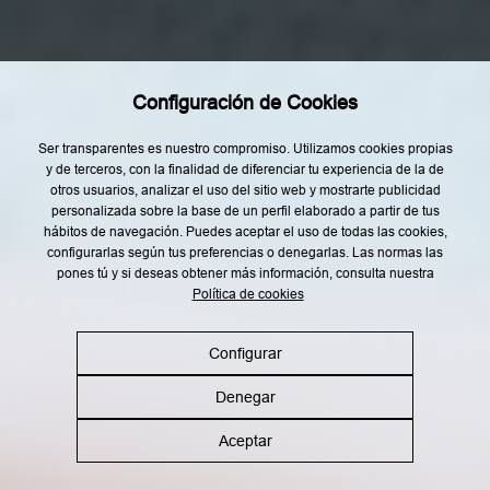
cocinarlo y con qué
combinarlo
Configuración de Cookies
El halloumi es ese queso que se dora sin
deshacerse y que triunfa tanto en la plancha como
Ser transparentes es nuestro compromiso. Utilizamos cookies propias
en la parrilla. Te contamos qué es exactamente,
y de terceros, con la finalidad de diferenciar tu experiencia de la de
cómo sacarle el máximo partido en la cocina y con
otros usuarios, analizar el uso del sitio web y mostrarte publicidad
personalizada sobre la base de un perfil elaborado a partir de tus
qué combinarlo para preparar platos sabrosos,
hábitos de navegación. Puedes aceptar el uso de todas las cookies,
desde ensaladas hasta bowls mediterráneos.
configurarlas según tus preferencias o denegarlas. Las normas las
pones tú y si deseas obtener más información, consulta nuestra
Política de cookies
Configurar
Denegar
Aceptar
Donde comer,