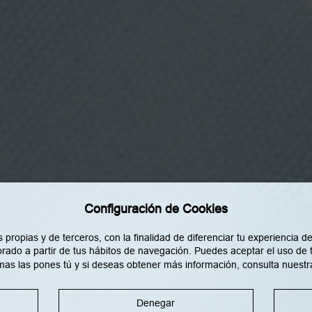
Configuración de Cookies
opias y de terceros, con la finalidad de diferenciar tu experiencia de 
 legal
Política de privacidad
Política de cookies
Política RRSS
orado a partir de tus hábitos de navegación. Puedes aceptar el uso de 
as las pones tú y si deseas obtener más información, consulta nuestr
Denegar