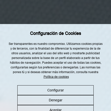
n
Restaurantes
y
b
Recetas
e
b
Tendencias
i
d
a
Rincón del Chef
s
Configuración de Cookies
.
Top Lists
A
n
Agenda
Ser transparentes es nuestro compromiso. Utilizamos cookies propias
á
l
y de terceros, con la finalidad de diferenciar tu experiencia de la de
Nuestro Equipo
i
otros usuarios, analizar el uso del sitio web y mostrarte publicidad
s
personalizada sobre la base de un perfil elaborado a partir de tus
i
s
hábitos de navegación. Puedes aceptar el uso de todas las cookies,
d
configurarlas según tus preferencias o denegarlas. Las normas las
e
pones tú y si deseas obtener más información, consulta nuestra
p
e
Política de cookies
Aviso legal
Política de privacidad
r
f
i
Política de cookies
Política RRSS
l
Configurar
p
a
Denegar
r
a
©2026 Gastronosfera.com All rights reserved
b
Aceptar
u