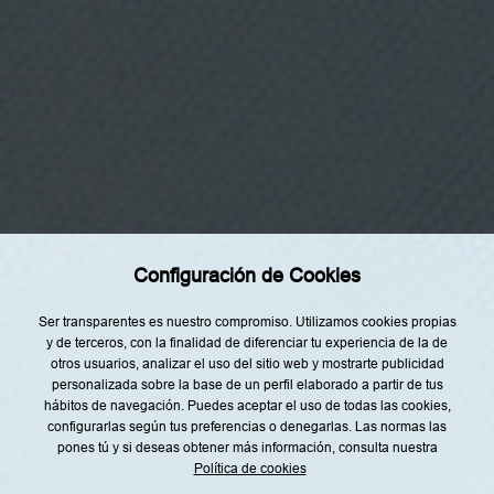
:
S
.
A
Categorías
.
D
a
Home
m
m
Restaurantes
(
+
Recetas
i
n
f
Tendencias
o
)
Rincón del Chef
F
Configuración de Cookies
i
Top Lists
n
a
Agenda
Ser transparentes es nuestro compromiso. Utilizamos cookies propias
l
y de terceros, con la finalidad de diferenciar tu experiencia de la de
i
Nuestro Equipo
d
otros usuarios, analizar el uso del sitio web y mostrarte publicidad
a
personalizada sobre la base de un perfil elaborado a partir de tus
d
hábitos de navegación. Puedes aceptar el uso de todas las cookies,
:
configurarlas según tus preferencias o denegarlas. Las normas las
E
n
pones tú y si deseas obtener más información, consulta nuestra
v
Política de cookies
Aviso legal
Política de privacidad
í
o