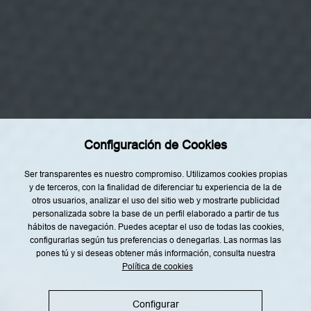
i
d
Categorías
a
d
Home
d
i
Restaurantes
r
i
Recetas
g
i
d
Tendencias
a
y
Rincón del Chef
m
Configuración de Cookies
a
Top Lists
r
k
Agenda
e
Ser transparentes es nuestro compromiso. Utilizamos cookies propias
t
y de terceros, con la finalidad de diferenciar tu experiencia de la de
Nuestro Equipo
i
otros usuarios, analizar el uso del sitio web y mostrarte publicidad
n
g
personalizada sobre la base de un perfil elaborado a partir de tus
d
hábitos de navegación. Puedes aceptar el uso de todas las cookies,
i
configurarlas según tus preferencias o denegarlas. Las normas las
r
e
pones tú y si deseas obtener más información, consulta nuestra
c
Política de cookies
Aviso legal
Política de privacidad
t
o
.
Política de cookies
Política RRSS
L
Configurar
e