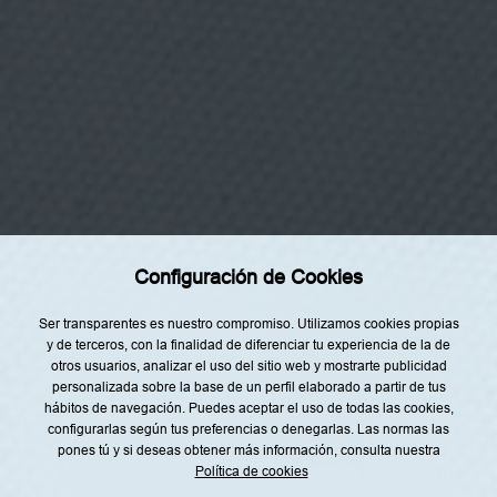
n
v
í
o
d
Categorías
e
i
Home
n
f
o
Restaurantes
r
m
Recetas
a
c
Tendencias
i
ó
Rincón del Chef
n
,
Configuración de Cookies
Top Lists
p
u
b
Agenda
Ser transparentes es nuestro compromiso. Utilizamos cookies propias
l
y de terceros, con la finalidad de diferenciar tu experiencia de la de
i
Nuestro Equipo
c
otros usuarios, analizar el uso del sitio web y mostrarte publicidad
i
personalizada sobre la base de un perfil elaborado a partir de tus
d
hábitos de navegación. Puedes aceptar el uso de todas las cookies,
a
d
configurarlas según tus preferencias o denegarlas. Las normas las
y
pones tú y si deseas obtener más información, consulta nuestra
p
Política de cookies
r
Aviso legal
Política de privacidad
o