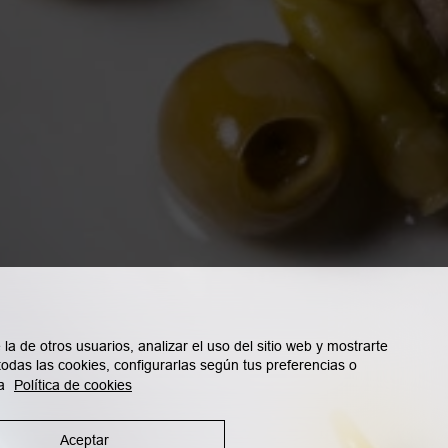
la de otros usuarios, analizar el uso del sitio web y mostrarte
todas las cookies, configurarlas según tus preferencias o
a
Política de cookies
Aceptar