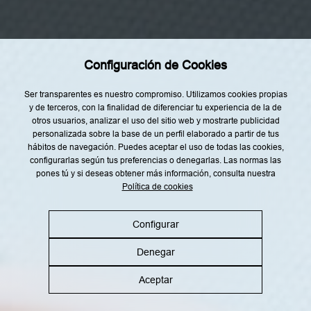
Recetas
,
s
Tendencias
e
r
v
Rincón del Chef
i
Configuración de Cookies
c
Top Lists
i
o
Agenda
Ser transparentes es nuestro compromiso. Utilizamos cookies propias
s
y
y de terceros, con la finalidad de diferenciar tu experiencia de la de
Nuestro Equipo
a
otros usuarios, analizar el uso del sitio web y mostrarte publicidad
c
personalizada sobre la base de un perfil elaborado a partir de tus
t
i
hábitos de navegación. Puedes aceptar el uso de todas las cookies,
v
configurarlas según tus preferencias o denegarlas. Las normas las
i
d
pones tú y si deseas obtener más información, consulta nuestra
a
Política de cookies
Aviso legal
Política de privacidad
d
e
s
Política de cookies
Política RRSS
e
Configurar
n
e
l
Denegar
á
m
©2026 Gastronosfera.com All rights reserved
Aceptar
b
i
t
o