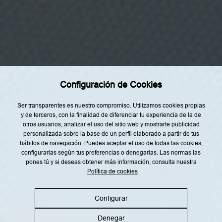
s
,
Home
s
e
Restaurantes
r
v
Recetas
i
c
Tendencias
i
o
s
Rincón del Chef
y
Configuración de Cookies
a
Top Lists
c
t
Agenda
Ser transparentes es nuestro compromiso. Utilizamos cookies propias
i
v
y de terceros, con la finalidad de diferenciar tu experiencia de la de
Nuestro Equipo
i
otros usuarios, analizar el uso del sitio web y mostrarte publicidad
d
personalizada sobre la base de un perfil elaborado a partir de tus
a
d
hábitos de navegación. Puedes aceptar el uso de todas las cookies,
e
configurarlas según tus preferencias o denegarlas. Las normas las
s
pones tú y si deseas obtener más información, consulta nuestra
e
n
Política de cookies
Aviso legal
Política de privacidad
e
l
Política de cookies
Política RRSS
á
m
Configurar
b
i
Denegar
t