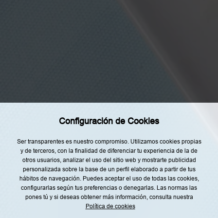
t
o
y
d
e
Categorías
a
c
Home
u
e
Restaurantes
r
d
o
Recetas
c
o
Tendencias
n
l
Rincón del Chef
a
i
Configuración de Cookies
Top Lists
n
f
o
Agenda
Ser transparentes es nuestro compromiso. Utilizamos cookies propias
r
y de terceros, con la finalidad de diferenciar tu experiencia de la de
m
Nuestro Equipo
a
otros usuarios, analizar el uso del sitio web y mostrarte publicidad
c
personalizada sobre la base de un perfil elaborado a partir de tus
i
hábitos de navegación. Puedes aceptar el uso de todas las cookies,
ó
n
configurarlas según tus preferencias o denegarlas. Las normas las
s
pones tú y si deseas obtener más información, consulta nuestra
o
Política de cookies
b
Aviso legal
Política de privacidad
r