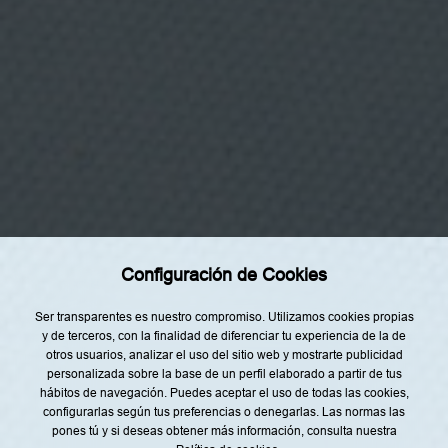
y
p
r
o
m
o
c
Categorías
i
ó
Home
n
c
Restaurantes
o
m
Recetas
e
r
c
Tendencias
i
a
Rincón del Chef
l
Configuración de Cookies
d
Top Lists
e
p
Agenda
r
Ser transparentes es nuestro compromiso. Utilizamos cookies propias
o
y de terceros, con la finalidad de diferenciar tu experiencia de la de
d
Nuestro Equipo
otros usuarios, analizar el uso del sitio web y mostrarte publicidad
u
c
personalizada sobre la base de un perfil elaborado a partir de tus
t
hábitos de navegación. Puedes aceptar el uso de todas las cookies,
o
configurarlas según tus preferencias o denegarlas. Las normas las
s
,
pones tú y si deseas obtener más información, consulta nuestra
s