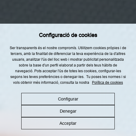
e
Receptes
r
c
Tendències
a
r
c
Racó del Xef
o
n
Top Lists
Configuració de cookies
t
i
Agenda
n
g
Ser transparents és el nostre compromís. Utilitzem cookies pròpies i de
El Nostre Equip
u
tercers, amb la finalitat de diferenciar la teva experiència de la d'altres
t
usuaris, analitzar l'ús del lloc web i mostrar publicitat personalitzada
s
q
sobre la base d'un perfil elaborat a partir dels teus hàbits de
u
navegació. Pots acceptar l'ús de totes les cookies, configurar-les
e
segons les teves preferències o denegar-les. Tu poses les normes i si
s
i
vols obtenir més informació, consulta la nostra
Política de cookies
Avís Legal
Política de privacitat
g
u
Política de cookies
Política XXSS
i
n
Configurar
d
e
Denegar
l
s
©2026 Gastronosfera.com All rights reserved
e
Acceptar
u
i
n